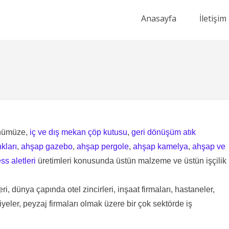
Anasayfa
İletişim
ünümüze,
iç ve dış mekan çöp kutusu
,
geri dönüşüm atık
kları
,
ahşap gazebo
,
ahşap pergole
,
ahşap kamelya
,
ahşap ve
ss aletleri
üretimleri konusunda üstün malzeme ve üstün işçilik
i, dünya çapında otel zincirleri, inşaat firmaları, hastaneler,
yeler, peyzaj firmaları olmak üzere bir çok sektörde iş